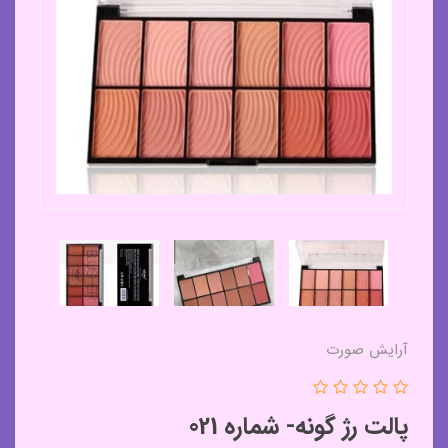
آرایش صورت
پالت رژ گونه- شماره 021