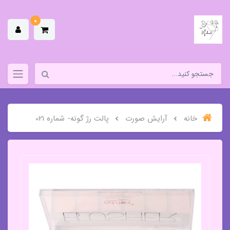
0
خانه
آرایش صورت
پالت رژ گونه- شماره 021