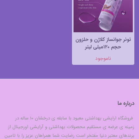
تونر جوانساز کلاژن و حلزون
حجم ۱۲۰میلی لیتر
ناموجود
درباره ما
فروشگاه ارایشی بهداشتی معبود با سابقه ی درخشان 10 ساله در
زمینه ی عرضه ی مستقیم محصولات بهداشتی و آرایشی اورجینال از
برندهای معتبر دنیا مفتخر است رضایت شما همراهان عزیز را با تامین