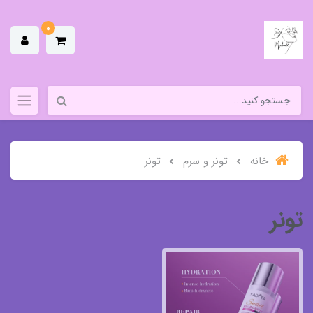
0
خانه
تونر و سرم
تونر
تونر