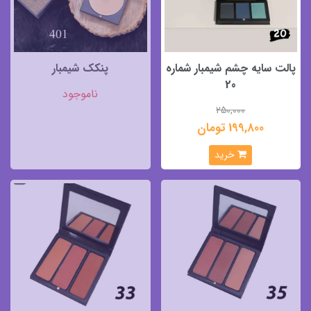
پالت سایه چشم شیمبار شماره
پنکک شیمبار
20
ناموجود
250,000
199,800 تومان
خرید