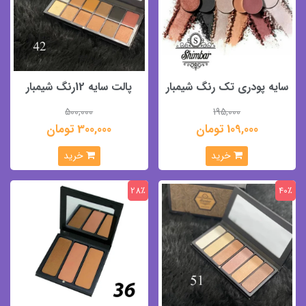
سایه پودری تک رنگ شیمبار
پالت سایه 12رنگ شیمبار
500,000
195,000
109,000 تومان
300,000 تومان
خرید
خرید
28٪
40٪