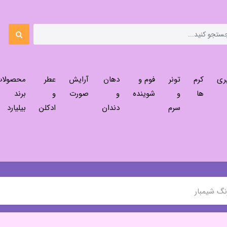
ری
کرم
تونر
فوم و
دهان
آرایش
عطر
محصولا
ها
و
شوینده
و
صورت
و
برند
سرم
دندان
ادکلن
بیلیارد