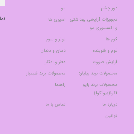
دور چشم
مو
نما
تجهیزات آرایشی بهداشتی
اسپری ها
و اکسسوری مو
کرم ها
تونر و سرم
فوم و شوینده
دهان و دندان
آرایش صورت
عطر و ادکلن
محصولات برند بیلیارد
محصولات برند شیمبار
محصولات برند بایو
راهنما
آکوا(بیوآکوا)
درباره ما
تماس با ما
قوانین