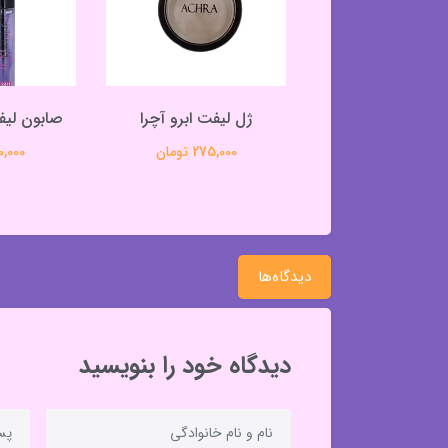
چشم شمعی مشکی
ژل لیفت ابرو آچرا
صابون لیف
آچرا
275,000 تومان
290,000 
330,000 تومان
دیدگاه‌ها
دیدگاه خود را بنویسید