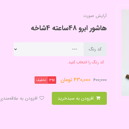
آرایش صورت
هاشور ابرو 48ساعته 4شاخه
کد رنگ
کد رنگ را انتخاب کنید.
430,000
تومان
600,000
تخفیف
29٪
افزودن به سبدخرید
افزودن به علاقه‌مندی