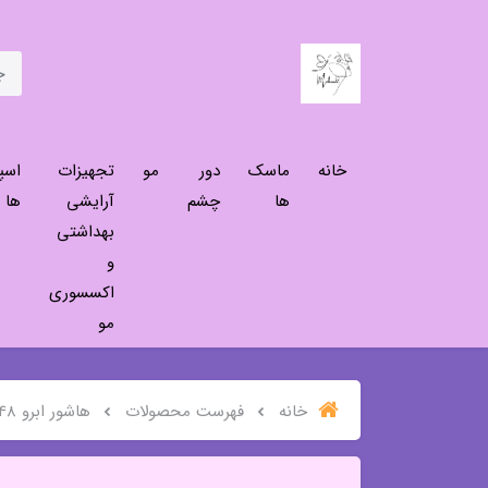
خانه
ماسک
دور
مو
تجهیزات
اسپ
ها
چشم
آرایشی
ها
بهداشتی
و
اکسسوری
مو
خانه
فهرست محصولات
هاشور ابرو 48ساعته 4شاخه