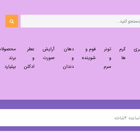
ری
کرم
تونر
فوم و
دهان
آرایش
عطر
محصولا
ها
و
شوینده
و
صورت
و
برند
سرم
دندان
ادکلن
بیلیارد