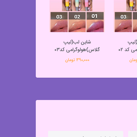
لیپ
شاین لب(لیپ
مداد تراش آرایشی 
 کد ۰۲
گلاس)هولوگرامی کد۰۳
اورجینال
390,000 تومان
190,000 تومان