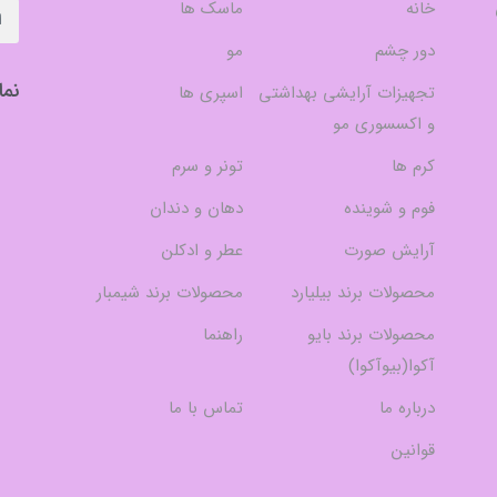
خانه
ماسک ها
دور چشم
مو
نما
تجهیزات آرایشی بهداشتی
اسپری ها
و اکسسوری مو
کرم ها
تونر و سرم
فوم و شوینده
دهان و دندان
آرایش صورت
عطر و ادکلن
محصولات برند بیلیارد
محصولات برند شیمبار
محصولات برند بایو
راهنما
آکوا(بیوآکوا)
درباره ما
تماس با ما
قوانین