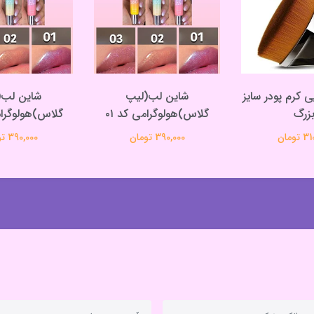
 کرم پودر سایز
شاین لب(لیپ
شاین لب(
زرگ
گلاس)هولوگرامی کد ۰۱
گلاس)هولوگرامی
تومان
390,000 تومان
390,000 تومان