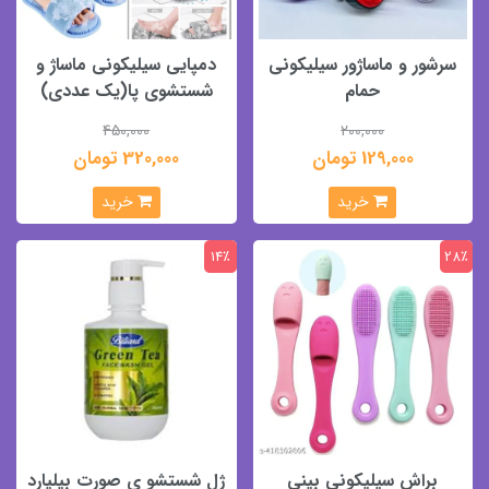
سرشور و ماساژور سیلیکونی
دمپایی سیلیکونی ماساژ و
حمام
شستشوی پا(یک عددی)
450,000
200,000
129,000 تومان
320,000 تومان
خرید
خرید
14٪
28٪
براش سیلیکونی بینی
ژل شستشو ی صورت بیلیارد