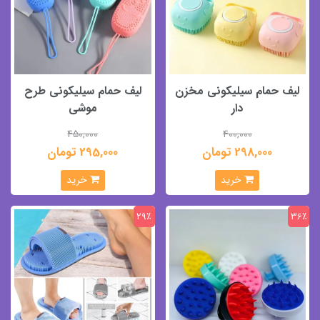
لیف حمام سیلیکونی مخزن
لیف حمام سیلیکونی طرح
دار
موشی
450,000
400,000
298,000 تومان
295,000 تومان
خرید
خرید
29٪
36٪