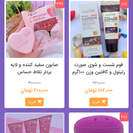
34٪
18٪
فوم شست و شوی صورت
صابون سفید کننده و لایه
رتینول و کافئین وزن ۱۰۰گرم
بردار نقاط حساس
300,000
220,000
182,000 تومان
200,000 تومان
خرید
خرید
48٪