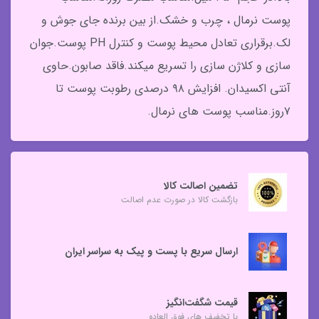
پوست نرمال ، چرب و خشک.از بین برنده جای جوش و
لک.برقراری تعادل محیط پوست و کنترل PH پوست.جوان
سازی و کلاژن سازی را تسریع میکند.فاقد صابون.حاوی
آنتی اکسیدان. افزایش ۹۸ درصدی رطوبت پوست تا
۷روز.مناسب پوست های نرمال.
تضمین اصالت کالا
بازگشت کالا در صورت عدم اصالت
ارسال سریع با پست و پیک به سراسر ایران
قیمت شگفت‌انگیز
با تخفیف های فوق العاده