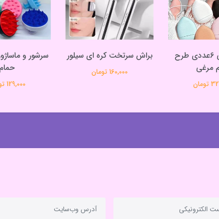
پد انگشتی 6عددی طرح
براش سرتخت کره ای سیلور
سرشور و ماساژو
 مرغی
حمام
160,000 تومان
تومان
129,000 تومان