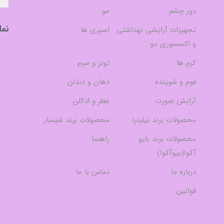
دور چشم
مو
نما
تجهیزات آرایشی بهداشتی
اسپری ها
و اکسسوری مو
کرم ها
تونر و سرم
فوم و شوینده
دهان و دندان
آرایش صورت
عطر و ادکلن
محصولات برند بیلیارد
محصولات برند شیمبار
محصولات برند بایو
راهنما
آکوا(بیوآکوا)
درباره ما
تماس با ما
قوانین