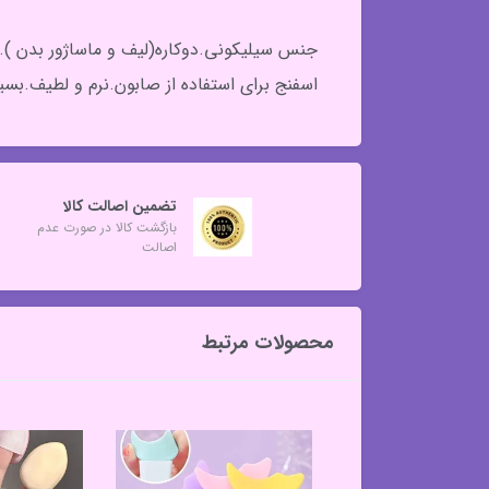
جنس سیلیکونی.دوکاره(لیف و ماساژور بدن )
اسفنج برای استفاده از صابون.نرم و لطیف.بس
تضمین اصالت کالا
بازگشت کالا در صورت عدم
اصالت
محصولات مرتبط