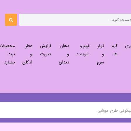
ری
کرم
تونر
فوم و
دهان
آرایش
عطر
محصولا
ها
و
شوینده
و
صورت
و
برند
سرم
دندان
ادکلن
بیلیارد
لیکونی طرح موشی