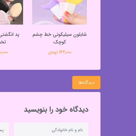
 فانتزی کیوت طرح
شابلون سیلیکونی خط چشم
پنجه گربه
کوچک
تخم
363,000 تومان
132,000 تومان
320,000 
دیدگاه‌ها
دیدگاه خود را بنویسید