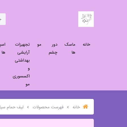
خانه
ماسک
دور
مو
تجهیزات
اسپ
ها
چشم
آرایشی
ها
بهداشتی
و
اکسسوری
مو
خانه
فهرست محصولات
لیف حمام سی