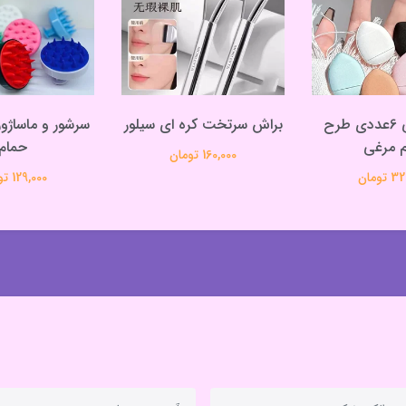
پد انگشتی 6عددی طرح
براش سرتخت کره ای سیلور
سرشور و ماساژو
 مرغی
حمام
160,000 تومان
تومان
129,000 تومان