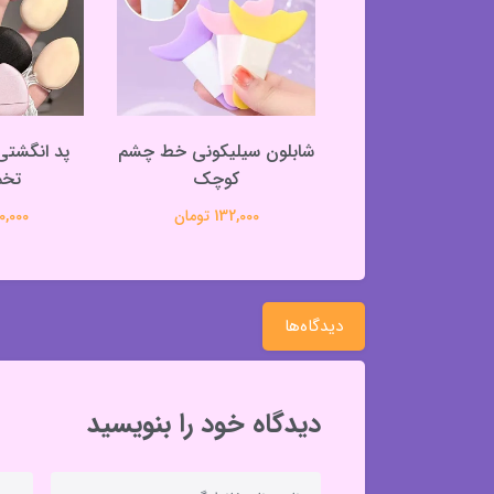
 فانتزی کیوت طرح
شابلون سیلیکونی خط چشم
پنجه گربه
کوچک
تخم
363,000 تومان
132,000 تومان
320,000 
دیدگاه‌ها
دیدگاه خود را بنویسید