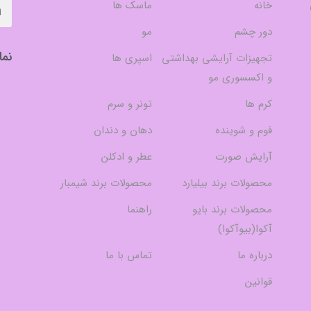
خانه
ماسک ها
دور چشم
مو
نما
تجهیزات آرایشی بهداشتی
اسپری ها
و اکسسوری مو
کرم ها
تونر و سرم
فوم و شوینده
دهان و دندان
آرایش صورت
عطر و ادکلن
محصولات برند بیلیارد
محصولات برند شیمبار
محصولات برند بایو
راهنما
آکوا(بیوآکوا)
درباره ما
تماس با ما
قوانین