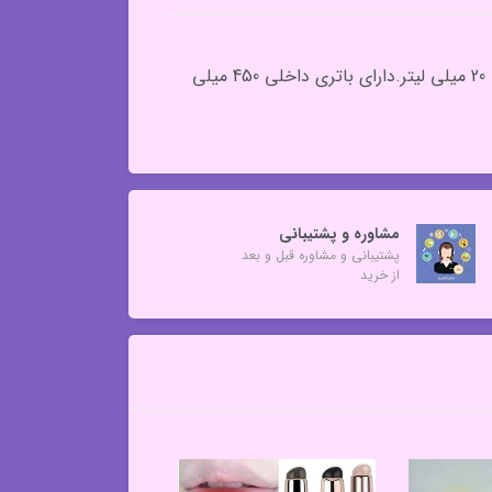
مرطوب کننده پوست.دارای آینه.دارای نور هایلایت. دارای کابل شارژ USBکوچک و قابل حمل .دارای ظرفیت مخزن آب 20 میلی لیتر.دارای باتری داخلی 450 میلی
مشاوره و پشتیبانی
پشتیبانی و مشاوره قبل و بعد
از خرید