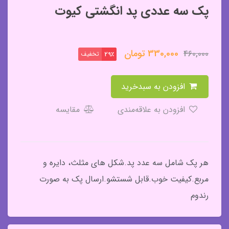
پک سه عددی پد انگشتی کیوت
330,000
تومان
460,000
تخفیف
29٪
افزودن به سبدخرید
افزودن به علاقه‌مندی
مقایسه
هر پک شامل سه عدد پد.شکل های مثلث، دایره و
مربع.کیفیت خوب.قابل شستشو.ارسال پک به صورت
رندوم