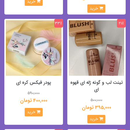
خرید
خرید
33٪
21٪
تینت لب و گونه ژله ای قهوه
پودر فیکس کره ای
ای
590,000
400,000 تومان
500,000
395,000 تومان
خرید
خرید