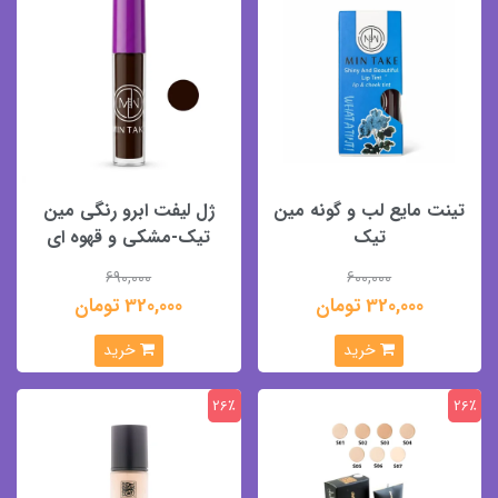
تینت مایع لب و گونه مین
ژل لیفت ابرو رنگی مین
تیک
تیک-مشکی و قهوه ای
690,000
600,000
320,000 تومان
320,000 تومان
خرید
خرید
26٪
26٪