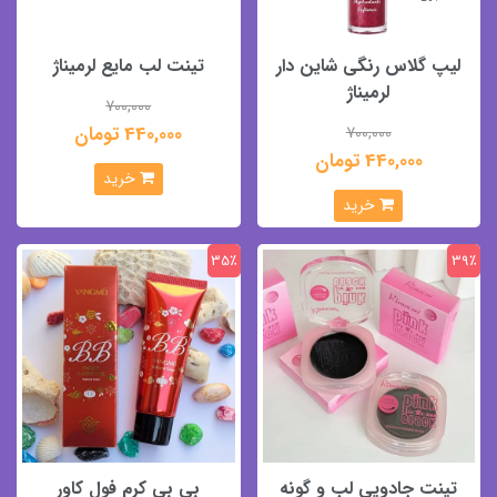
لیپ گلاس رنگی شاین دار
تینت لب مایع لرمیناژ
لرمیناژ
700,000
440,000 تومان
700,000
440,000 تومان
خرید
خرید
35٪
39٪
تینت جادویی لب و گونه
بی بی کرم فول کاور