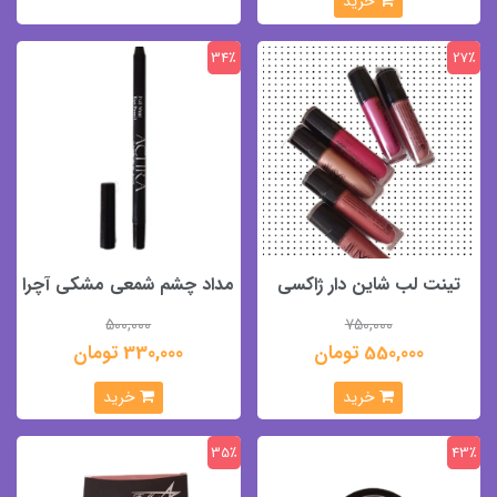
خرید
34٪
27٪
تینت لب شاین دار ژاکسی
مداد چشم شمعی مشکی آچرا
500,000
750,000
550,000 تومان
330,000 تومان
خرید
خرید
35٪
43٪