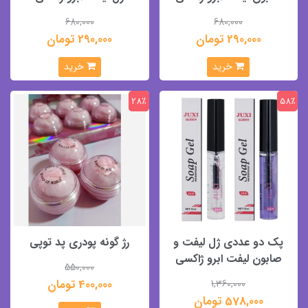
680,000
680,000
290,000 تومان
290,000 تومان
خرید
خرید
28٪
58٪
پک دو عددی ژل لیفت و
رژ گونه پودری پد توپی
صابون لیفت ابرو ژاکسی
550,000
400,000 تومان
1,360,000
578,000 تومان