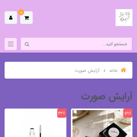
0
خانه
آرایش صورت
آرایش صورت
43٪
59٪