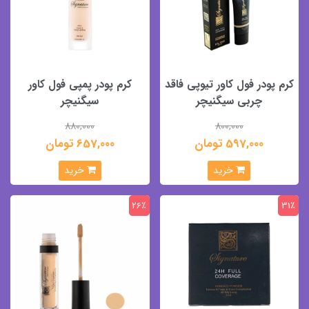
کرم پودر فول کاور تیوپی فاقد
کرم پودر پمپی فول کاور
چربی سیگنیچر
سیگنیچر
880,000
800,000
597,000 تومان
657,000 تومان
خرید
خرید
26٪
31٪