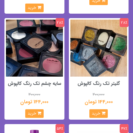
خرید
خرید
28٪
28٪
گلیتر تک رنگ کالپوش
سایه چشم تک رنگ کالپوش
200,000
200,000
144,000 تومان
144,000 تومان
خرید
خرید
54٪
47٪