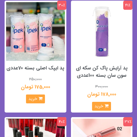
30٪
41٪
پد آرایش پاک کن سکه ای
پد ایپک اصلی بسته 70عددی
سون سان بسته 100عددی
250,000
175,000 تومان
300,000
178,000 تومان
خرید
خرید
40٪
37٪