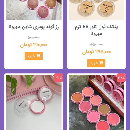
پنکک فول کاور BB کرم
رژ گونه پودری شاین مهرونا
مهرونا
500,000
310,000 تومان
550,000
295,000 تومان
خرید
خرید
30٪
38٪