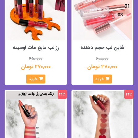
شاین لب حجم دهنده
رژ لب مایع مات لوسیمه
450,000
600,000
380,000 تومان
270,000 تومان
خرید
خرید
44٪
44٪