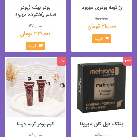
رژ گونه پودری مهرونا
پودر بیک (پودر
فیکس)فشرده مهرونا
500,000
310,000 تومان
470,000
329,000 تومان
خرید
خرید
24٪
47٪
پنکک فول کاور مهرونا
کرم پودر گریم درسا
590,000
550,000