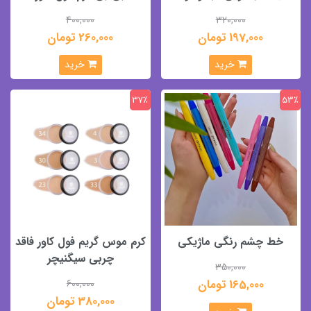
400,000
320,000
197,000 تومان
260,000 تومان
خرید
خرید
37٪
53٪
خط چشم رنگی ماژیکی
کرم موس گریم فول کاور فاقد
چربی سیگنیچر
350,000
165,000 تومان
600,000
380,000 تومان