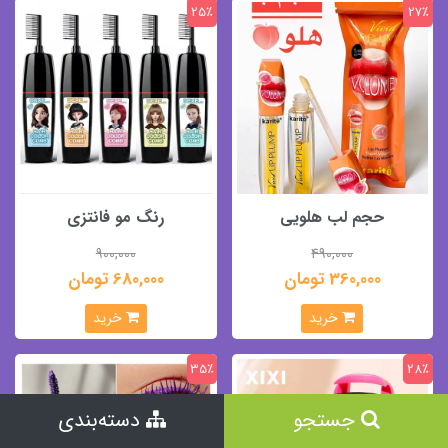
25٪
27٪
حجم لب هلویی
رنگ مو فانتزی
900,000
490,000
360,000 تومان
680,000 تومان
خرید
خرید
35٪
28٪
جستجو
دسته‌بندی