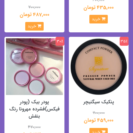
435,000 تومان
700,000
487,000 تومان
خرید
خرید
30٪
35٪
پنکیک سیگنیچر
پودر بیک (پودر
فیکس)فشرده مهرونا رنگ
700,000
بنفش
459,000 تومان
470,000
خرید