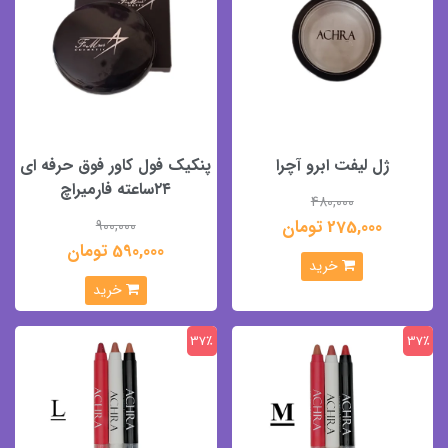
ژل لیفت ابرو آچرا
پنکیک فول کاور فوق حرفه ای
۲۴ساعته فارمیراچ
480,000
275,000 تومان
900,000
590,000 تومان
خرید
خرید
37٪
37٪