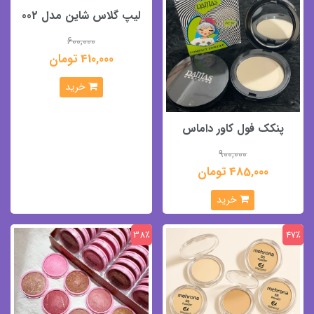
لیپ گلاس شاین مدل 002
600,000
410,000 تومان
خرید
پنکک فول کاور داماس
900,000
485,000 تومان
خرید
38٪
47٪