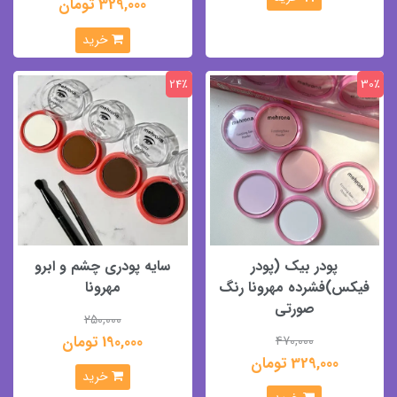
329,000 تومان
خرید
24٪
30٪
پودر بیک (پودر
سایه پودری چشم و ابرو
فیکس)فشرده مهرونا رنگ
مهرونا
صورتی
250,000
190,000 تومان
470,000
329,000 تومان
خرید