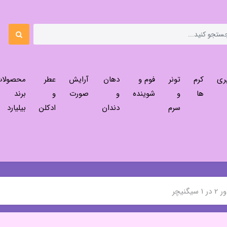
ری
کرم
تونر
فوم و
دهان
آرایش
عطر
محصولا
ها
و
شوینده
و
صورت
و
برند
سرم
دندان
ادکلن
بیلیارد
گنیچر