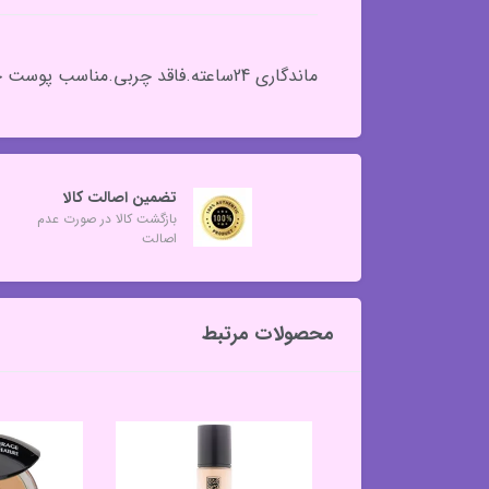
ماندگاری 24ساعته.فاقد چربی.مناسب پوست چرب.دارای ویتامین.تثبیت کننده آرایش.بافت مخملی.
تضمین اصالت کالا
بازگشت کالا در صورت عدم
اصالت
محصولات مرتبط