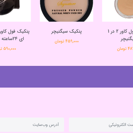
پنکیک فول کاور 2 در 1
پنکیک سیگنیچر
پنکیک فول کاور
گنیچر
ای ۲۴ساعته فارمیراچ
459,000 تومان
تومان
590,000 تومان