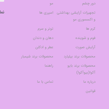
دور چشم
مو
نما
تجهیزات آرایشی بهداشتی
اسپری ها
و اکسسوری مو
کرم ها
تونر و سرم
فوم و شوینده
دهان و دندان
آرایش صورت
عطر و ادکلن
محصولات برند بیلیارد
محصولات برند شیمبار
محصولات برند بایو
راهنما
آکوا(بیوآکوا)
درباره ما
تماس با ما
قوانین