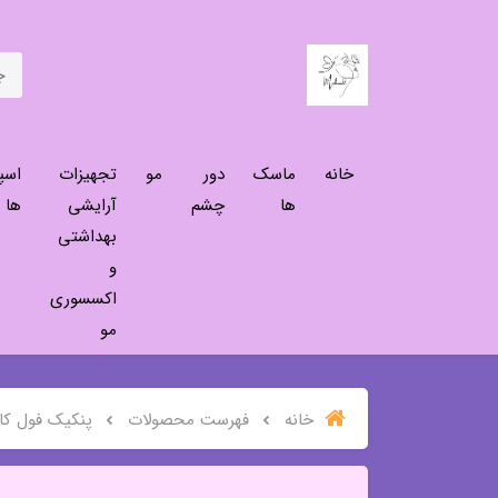
خانه
ماسک
دور
مو
تجهیزات
اسپ
ها
چشم
آرایشی
ها
بهداشتی
و
اکسسوری
مو
خانه
فهرست محصولات
پنکیک فول کاور 2 در 1 سی