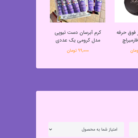
 فوق حرفه
کرم آبرسان دست تیوپی
پنکک فول کاور دا
مدل کرومی یک عددی
485,000 تومان
99,000 تومان