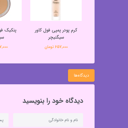
در فول کاور تیوپی
کرم پودر پمپی فول کاور
د چربی سیگنیچر
سیگنیچر
سی
597,000 تومان
657,000 تومان
487,000 
دیدگاه‌ها
دیدگاه خود را بنویسید