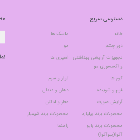
دسترسی سریع
عضو
خانه
ماسک ها
دور چشم
مو
نما
تجهیزات آرایشی بهداشتی
اسپری ها
و اکسسوری مو
کرم ها
تونر و سرم
فوم و شوینده
دهان و دندان
آرایش صورت
عطر و ادکلن
محصولات برند بیلیارد
محصولات برند شیمبار
محصولات برند بایو
راهنما
آکوا(بیوآکوا)