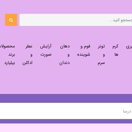
ری
کرم
تونر
فوم و
دهان
آرایش
عطر
محصولا
ها
و
شوینده
و
صورت
و
برند
سرم
دندان
ادکلن
بیلیارد
درسا