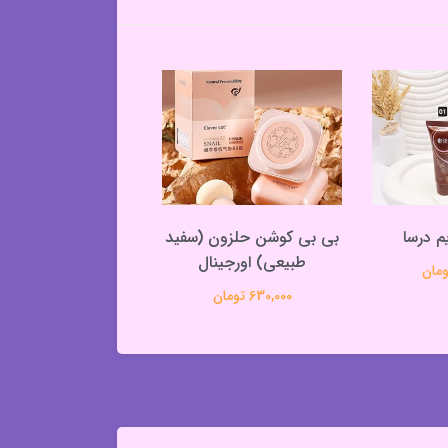
م درسا
بی بی کوشن حلزون (سفید
کرم پودر پمپی دا
طبیعی) اورجینال
420,000 تومان
630,000 تومان