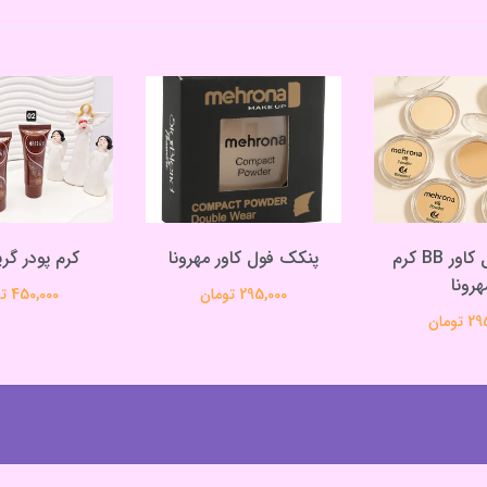
پنکک فول کاور BB کرم
پنکک فول کاور مهرونا
کرم پودر گری
هرونا
295,000 تومان
450,000 تومان
تومان