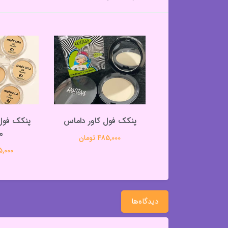
برسان دست تیوپی
پنکک فول کاور داماس
کرومی یک عددی
م
485,000 تومان
99,000 تومان
295,000 
دیدگاه‌ها