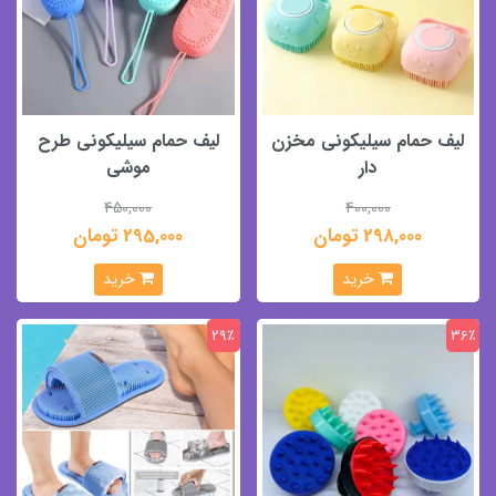
لیف حمام سیلیکونی مخزن
لیف حمام سیلیکونی طرح
دار
موشی
450,000
400,000
298,000 تومان
295,000 تومان
خرید
خرید
29٪
36٪