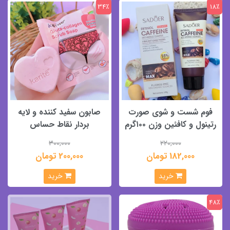
34٪
18٪
فوم شست و شوی صورت
صابون سفید کننده و لایه
رتینول و کافئین وزن ۱۰۰گرم
بردار نقاط حساس
300,000
220,000
182,000 تومان
200,000 تومان
خرید
خرید
48٪