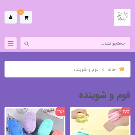
0
خانه
فوم و شوینده
فوم و شوینده
35٪
26٪