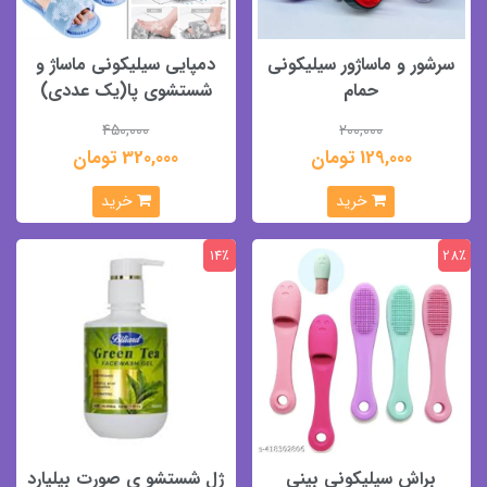
سرشور و ماساژور سیلیکونی
دمپایی سیلیکونی ماساژ و
حمام
شستشوی پا(یک عددی)
450,000
200,000
129,000 تومان
320,000 تومان
خرید
خرید
14٪
28٪
براش سیلیکونی بینی
ژل شستشو ی صورت بیلیارد