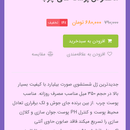
680,000
تومان
790,000
تخفیف
14٪
افزودن به سبدخرید
افزودن به علاقه‌مندی
مقایسه
جدیدترین ژل شستشوی صورت بیلیارد.با کیفیت بسیار
بالا.در حجم ۳۵۰ میل.مناسب مصرف روزانه. مناسب
پوست چرب .از بین برنده جای جوش و لک.برقراری تعادل
محیط پوست و کنترل PH پوست.جوان سازی و کلاژن
سازی را تسریع میکند.فاقد صابون.حاوی آنتی