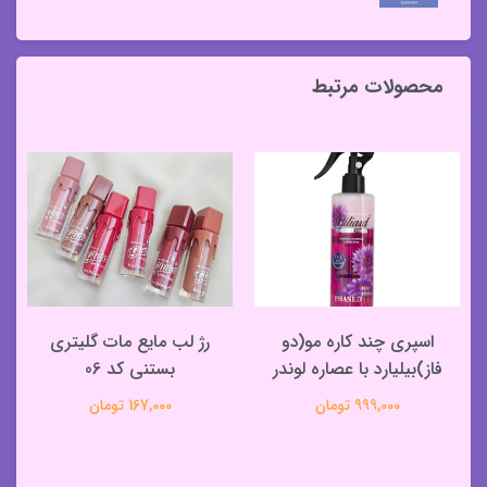
محصولات مرتبط
اسپری چند کاره مو(دو
رژ لب مایع مات گلیتری
فاز)بیلیارد با عصاره لوندر
بستنی کد 06
999,000 تومان
167,000 تومان