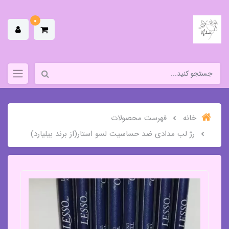
0
خانه
فهرست محصولات
رژ لب مدادی ضد حساسیت لسو استار(از برند بیلیارد)