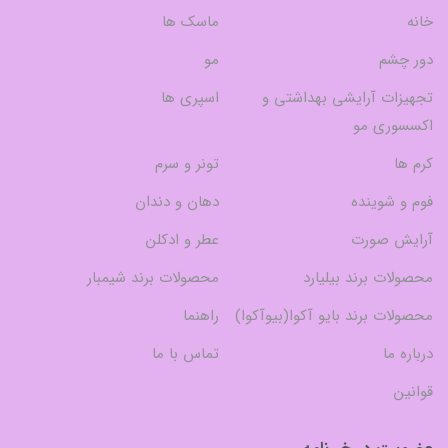
خانه
ماسک ها
دور چشم
مو
تجهیزات آرایشی بهداشتی و
اسپری ها
اکسسوری مو
کرم ها
تونر و سرم
فوم و شوینده
دهان و دندان
آرایش صورت
عطر و ادکلن
محصولات برند بیلیارد
محصولات برند شیمبار
محصولات برند بایو آکوا(بیوآکوا)
راهنما
درباره ما
تماس با ما
قوانین