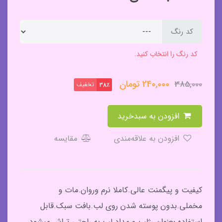
کد رنگ
کد رنگ را انتخاب کنید.
240,000
تومان
385,000
تخفیف
38٪
افزودن به سبدخرید
افزودن به علاقه‌مندی
مقایسه
کیفیت و پیگمنت عالی.کاملا نرم وروان.مات و
مخملی.بدون پوسته شدن روی لب.بافت سبک.قابل
استفاده بعنوان رژ‌لب و مداد لب.به راحتی تراش میشود.