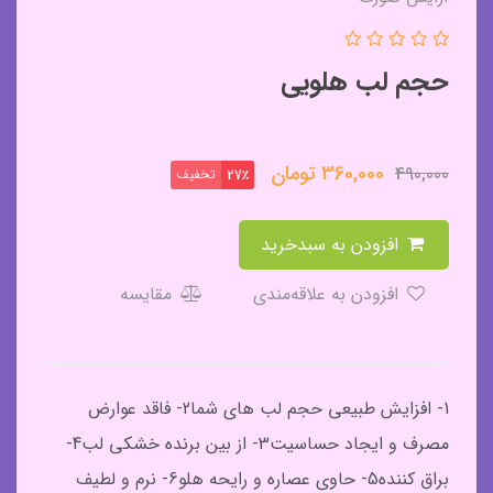
حجم لب هلویی
360,000
تومان
490,000
تخفیف
27٪
افزودن به سبدخرید
افزودن به علاقه‌مندی
مقایسه
1- افزایش طبیعی حجم لب های شما2- فاقد عوارض
مصرف و ایجاد حساسیت3- از بین برنده خشکی لب4-
براق کننده5- حاوی عصاره و رایحه هلو6- نرم و لطیف