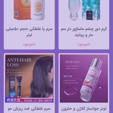
کرم دور چشم ماساژور دار سم
سرم پا غلطکی حجم 50میلی
مار و پپتاید
لیتر
ناموجود
ناموجود
تونر جوانساز کلاژن و حلزون
سرم غلطکی ضد ریزش مو