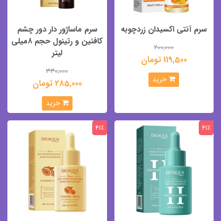
سرم آنتی اکسیدان زردچوبه
سرم ماساژور دار دور چشم
کافئین و رتینول حجم ۸میلی
200,000
لیتر
119,500 تومان
330,000
خرید
285,000 تومان
خرید
41٪
41٪