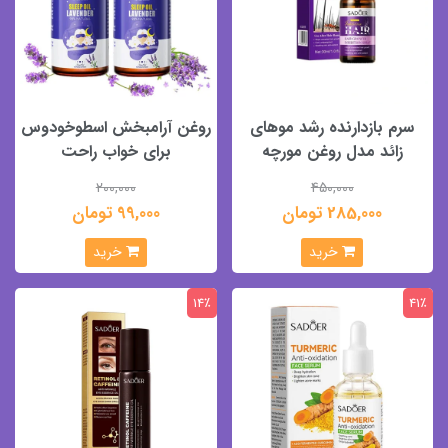
سرم بازدارنده رشد موهای
روغن آرامبخش اسطوخودوس
زائد مدل روغن مورچه
برای خواب راحت
200,000
450,000
285,000 تومان
99,000 تومان
خرید
خرید
14٪
41٪