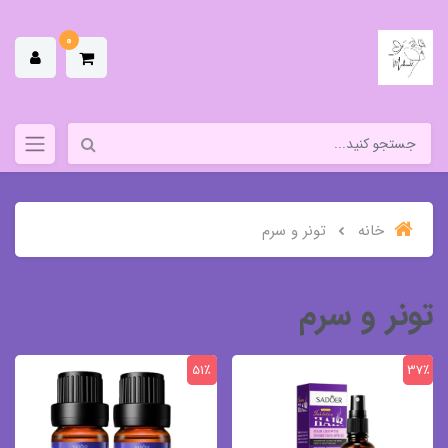
0
خانه
تونر و سرم
تونر و سرم
51٪
37٪