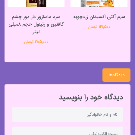
سرم آنتی اکسیدان زردچوبه
سرم ماساژور دار دور چشم
س
کافئین و رتینول حجم ۸میلی
119,500 تومان
لیتر
285,000 تومان
دیدگاه‌ها
دیدگاه خود را بنویسید