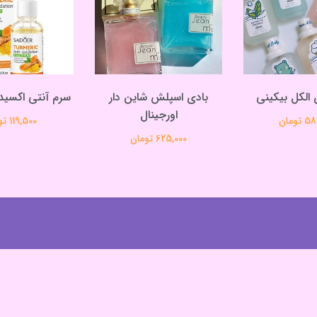
الکل بیکینی
بادی اسپلش شاین دار
سرم آنتی اکسید
اورجینال
تومان
119,500 تومان
625,000 تومان