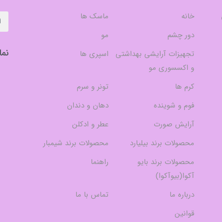
خانه
ماسک ها
دور چشم
مو
نما
تجهیزات آرایشی بهداشتی
اسپری ها
و اکسسوری مو
کرم ها
تونر و سرم
فوم و شوینده
دهان و دندان
آرایش صورت
عطر و ادکلن
محصولات برند بیلیارد
محصولات برند شیمبار
محصولات برند بایو
راهنما
آکوا(بیوآکوا)
درباره ما
تماس با ما
قوانین