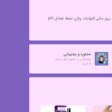
حجم 100 میل.بر طرف کننده بوی نامطبوع.پاک کننده ملایم.حاوی عصاره گیاهان طبیعی.کاهش التهاب، خارش.کاهش بروز مکرر التهابات واژن.حفظ تعادل pH
مشاوره و پشتیبانی
پشتیبانی و مشاوره قبل و بعد
از خرید