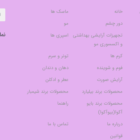
خانه
ماسک ها
دور چشم
مو
نما
تجهیزات آرایشی بهداشتی
اسپری ها
و اکسسوری مو
کرم ها
تونر و سرم
فوم و شوینده
دهان و دندان
آرایش صورت
عطر و ادکلن
محصولات برند بیلیارد
محصولات برند شیمبار
محصولات برند بایو
راهنما
آکوا(بیوآکوا)
درباره ما
تماس با ما
قوانین