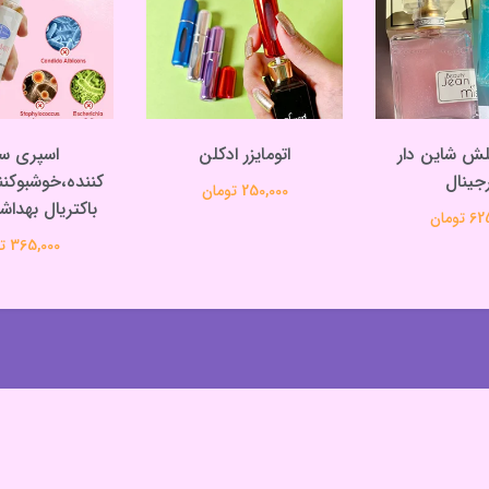
لش شاین دار
اتومایزر ادکلن
اسپری س
رجینال
کننده،خوشبوکنن
250,000 تومان
باکتریال بهداش
تومان
365,000 تومان