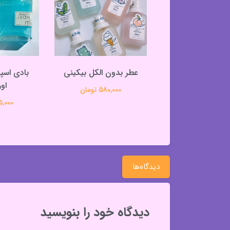
 دو فاز مو حاوی
عطر بدون الکل بیکینی
بادی اسپ
روغن آرگان
او
580,000 تومان
299,000 تومان
625,000 
دیدگاه‌ها
دیدگاه خود را بنویسید