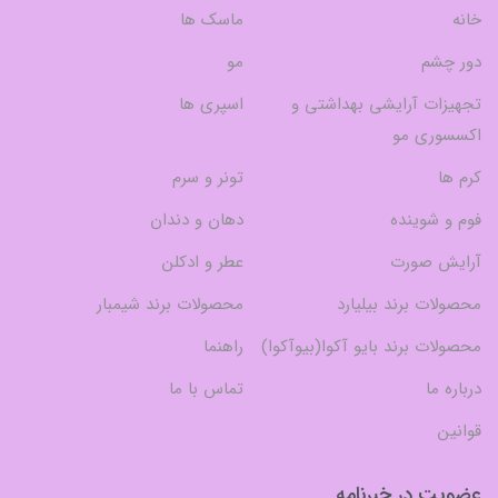
خانه
ماسک ها
دور چشم
مو
تجهیزات آرایشی بهداشتی و
اسپری ها
اکسسوری مو
کرم ها
تونر و سرم
فوم و شوینده
دهان و دندان
آرایش صورت
عطر و ادکلن
محصولات برند بیلیارد
محصولات برند شیمبار
محصولات برند بایو آکوا(بیوآکوا)
راهنما
درباره ما
تماس با ما
قوانین
عضویت در خبرنامه