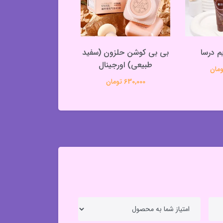
م درسا
بی بی کوشن حلزون (سفید
کرم پودر پمپی دا
طبیعی) اورجینال
420,000 تومان
630,000 تومان