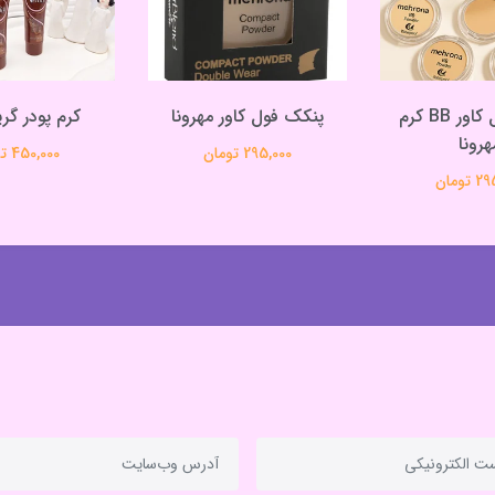
پنکک فول کاور BB کرم
پنکک فول کاور مهرونا
کرم پودر گری
هرونا
295,000 تومان
450,000 تومان
تومان