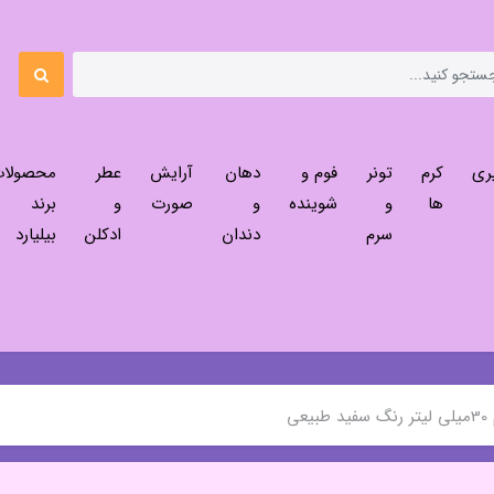
ری
کرم
تونر
فوم و
دهان
آرایش
عطر
محصولا
ها
و
شوینده
و
صورت
و
برند
سرم
دندان
ادکلن
بیلیارد
عی