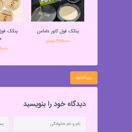
برسان دست تیوپی
پنکک فول کاور داماس
کرومی یک عددی
م
485,000 تومان
99,000 تومان
295,000 
دیدگاه‌ها
دیدگاه خود را بنویسید