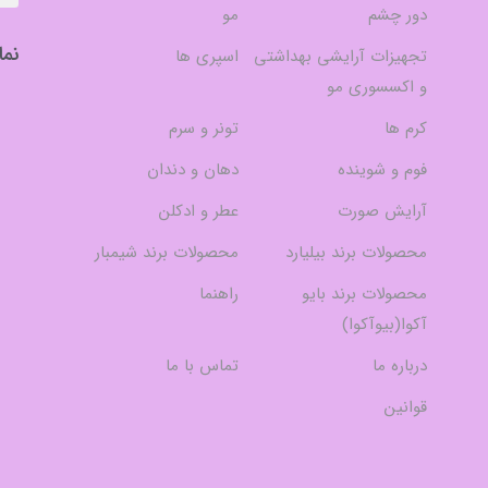
دور چشم
مو
نما
تجهیزات آرایشی بهداشتی
اسپری ها
و اکسسوری مو
کرم ها
تونر و سرم
فوم و شوینده
دهان و دندان
آرایش صورت
عطر و ادکلن
محصولات برند بیلیارد
محصولات برند شیمبار
محصولات برند بایو
راهنما
آکوا(بیوآکوا)
درباره ما
تماس با ما
قوانین