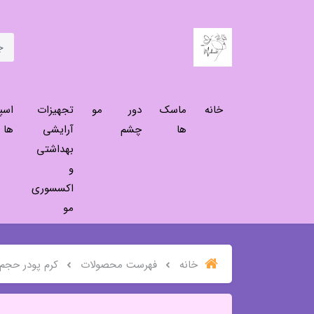
خانه
ماسک
دور
مو
تجهیزات
اسپ
ها
چشم
آرایشی
ها
بهداشتی
و
اکسسوری
مو
خانه
فهرست محصولات
کرم پودر حجم 30میلی لیتر رنگ سفید طبی