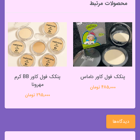
محصولات مرتبط
پنکک فول کاور داماس
پنکک فول کاور BB کرم
مهرونا
485,000 تومان
295,000 تومان
دیدگاه‌ها