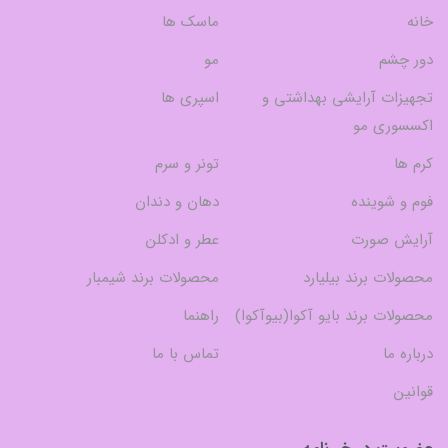
خانه
ماسک ها
دور چشم
مو
تجهیزات آرایشی بهداشتی و
اسپری ها
اکسسوری مو
کرم ها
تونر و سرم
فوم و شوینده
دهان و دندان
آرایش صورت
عطر و ادکلن
محصولات برند بیلیارد
محصولات برند شیمبار
محصولات برند بایو آکوا(بیوآکوا)
راهنما
درباره ما
تماس با ما
قوانین