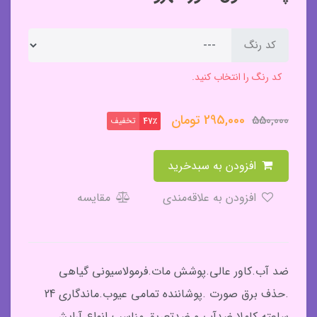
کد رنگ
کد رنگ را انتخاب کنید.
295,000
تومان
550,000
تخفیف
47٪
افزودن به سبدخرید
افزودن به علاقه‌مندی
مقایسه
ضد آب.کاور عالی.پوشش مات.فرمولاسیونی گیاهی
.حذف برق صورت .پوشاننده تمامی عیوب.ماندگاری 24
ساعته.کاملا ضدآب و ضدتعریق.مناسب انواع آرایش.