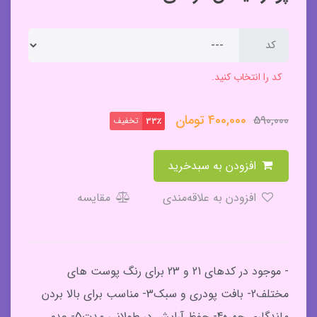
کد
کد را انتخاب کنید.
400,000
تومان
590,000
تخفیف
33٪
افزودن به سبدخرید
افزودن به علاقه‌مندی
مقایسه
- موجود در کدهای 21 و 23 برای رنگ پوست های
مختلف2- بافت پودری و سبک3- مناسب برای بالا بردن
ماندگاری چهره4- حفظ آرایش در طولانی مدت5- عدم