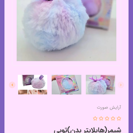
آرایش صورت
شیمر(هایلایتر بدن)توپی