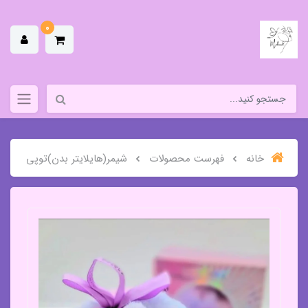
0
خانه
فهرست محصولات
شیمر(هایلایتر بدن)توپی