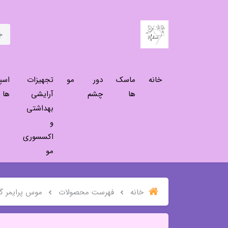
خانه
ماسک
دور
مو
تجهیزات
اسپ
ها
چشم
آرایشی
ها
بهداشتی
و
اکسسوری
مو
خانه
فهرست محصولات
موس پرایمر گری