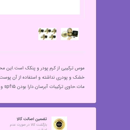
موس ترکیبی از کرم پودر و پنکک است.این مح
خشک و پودری نداشته و استفاده از آن پوست را
مات.حاوی ترکیبات آبرسان.دارا بودن spf15 و محافظت در برابر آفتاب.بر پایه ی آب بودن محصول.
تضمین اصالت کالا
بازگشت کالا در صورت عدم
اصالت