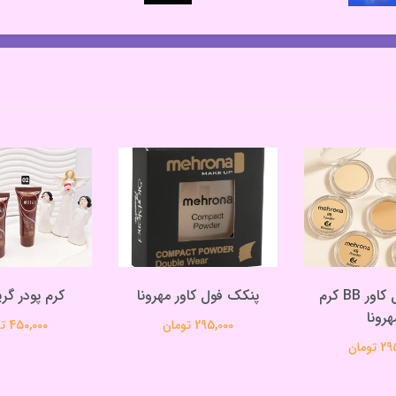
پنکک فول کاور BB کرم
پنکک فول کاور مهرونا
کرم پودر گری
هرونا
295,000 تومان
450,000 تومان
تومان