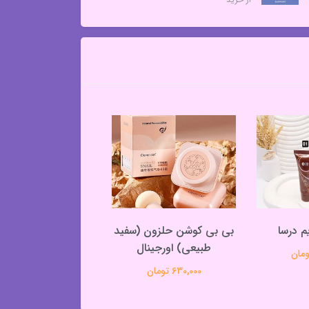
م درسا
بی بی کوشن حلزون (سفید
کرم پودر پمپی دا
طبیعی) اورجینال
420,000 تومان
630,000 تومان