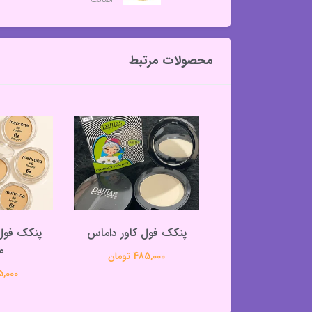
محصولات مرتبط
برسان دست تیوپی
پنکک فول کاور داماس
کرومی یک عددی
م
485,000 تومان
99,000 تومان
295,000 