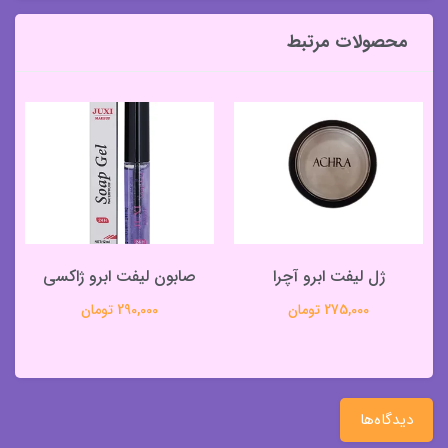
محصولات مرتبط
ژل لیفت ابرو آچرا
صابون لیفت ابرو ژاکسی
275,000 تومان
290,000 تومان
دیدگاه‌ها