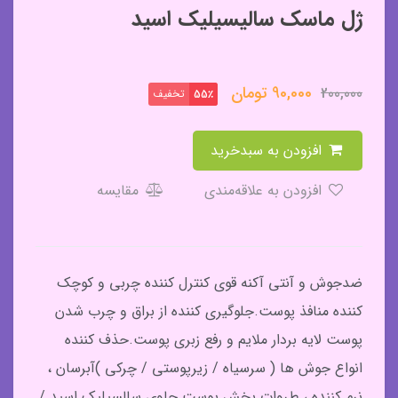
ژل ماسک سالیسیلیک اسید
90,000
تومان
200,000
تخفیف
55٪
افزودن به سبدخرید
افزودن به علاقه‌مندی
مقایسه
ضدجوش و آنتی آکنه قوی کنترل کننده چربی و کوچک
کننده منافذ پوست.جلوگیری کننده از براق و چرب شدن
پوست لایه بردار ملایم و رفع زبری پوست.حذف کننده
انواع جوش ها ( سرسیاه / زیرپوستی / چرکی )آبرسان ،
نرم کننده ، طروات بخش پوست.حاوی سالسیلیک اسید /