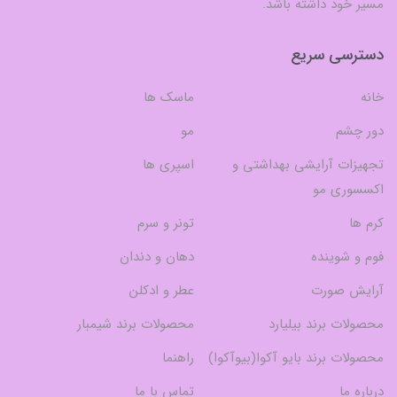
مسیر خود داشته باشد.
دسترسی سریع
خانه
ماسک ها
دور چشم
مو
تجهیزات آرایشی بهداشتی و
اسپری ها
اکسسوری مو
کرم ها
تونر و سرم
فوم و شوینده
دهان و دندان
آرایش صورت
عطر و ادکلن
محصولات برند بیلیارد
محصولات برند شیمبار
محصولات برند بایو آکوا(بیوآکوا)
راهنما
درباره ما
تماس با ما