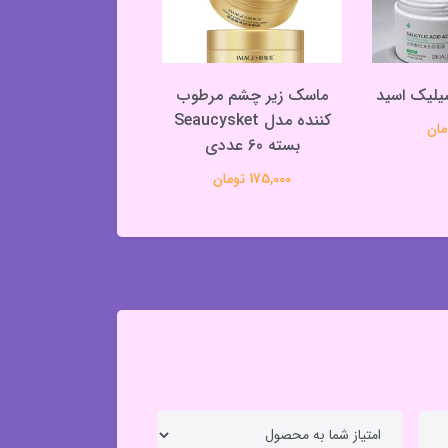
یلیک اسید
ماسک زیر چشم مرطوب
ماسک لب ورقه ای
کننده مدل Seaucysket
عددی حاوی عصاره
بسته 60 عددی
سبز
175,000 تومان
50,000 تومان