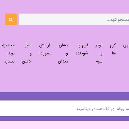
ری
کرم
تونر
فوم و
دهان
آرایش
عطر
محصولا
ها
و
شوینده
و
صورت
و
برند
سرم
دندان
ادکلن
بیلیارد
 ورقه ای تک عددی ویتامینه