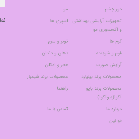
دور چشم
مو
نما
تجهیزات آرایشی بهداشتی
اسپری ها
و اکسسوری مو
کرم ها
تونر و سرم
فوم و شوینده
دهان و دندان
آرایش صورت
عطر و ادکلن
محصولات برند بیلیارد
محصولات برند شیمبار
محصولات برند بایو
راهنما
آکوا(بیوآکوا)
درباره ما
تماس با ما
قوانین