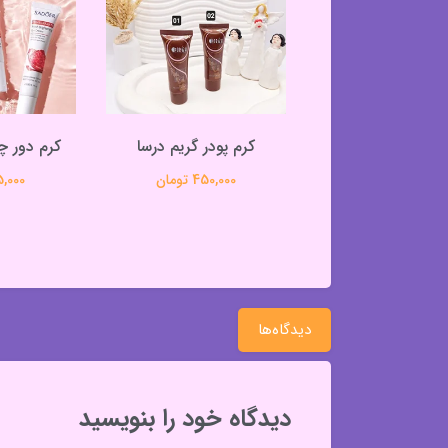
 فول کاور مهرونا
کرم پودر گریم درسا
کرم دور چ
295,000 تومان
450,000 تومان
195,000 
دیدگاه‌ها
دیدگاه خود را بنویسید