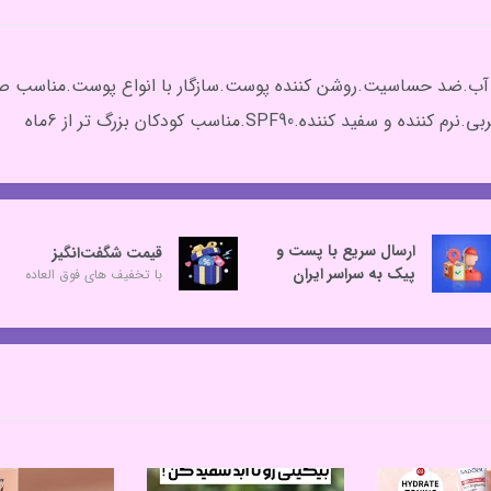
ر برابر تعریق.ضد آب.ضد حساسیت.روشن کننده پوست.سازگار با انواع پوست.من
نده.SPF90.مناسب کودکان بزرگ تر از 6ماه
ارسال سریع با پست و
قیمت شگفت‌انگیز
پیک به سراسر ایران
با تخفیف های فوق العاده