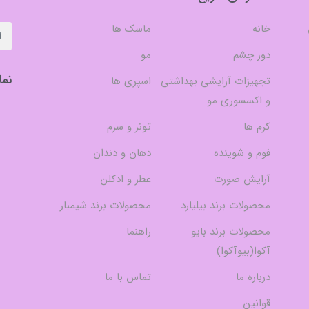
خانه
ماسک ها
دور چشم
مو
نما
تجهیزات آرایشی بهداشتی
اسپری ها
و اکسسوری مو
کرم ها
تونر و سرم
فوم و شوینده
دهان و دندان
آرایش صورت
عطر و ادکلن
محصولات برند بیلیارد
محصولات برند شیمبار
محصولات برند بایو
راهنما
آکوا(بیوآکوا)
درباره ما
تماس با ما
قوانین