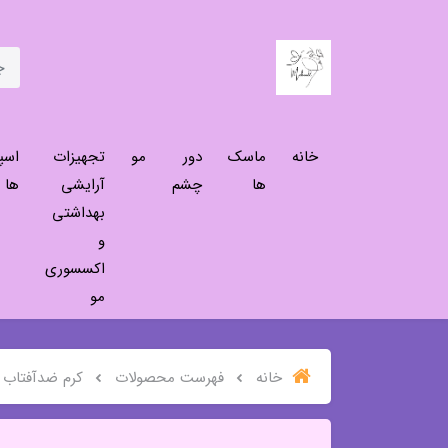
خانه
ماسک
دور
مو
تجهیزات
اسپ
ها
چشم
آرایشی
ها
بهداشتی
و
اکسسوری
مو
خانه
فهرست محصولات
کرم ضدآفتاب من