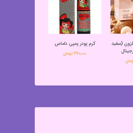
زون (سفید
کرم پودر پمپی داماس
پنکک ژاکسی
جینال
420,000 تومان
485,000 تومان