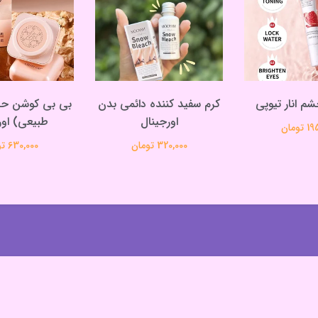
شم انار تیوپی
کرم سفید کننده دائمی بدن
بی بی کوشن حل
اورجینال
طبیعی) اور
تومان
320,000 تومان
630,000 تومان