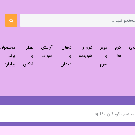
ری
کرم
تونر
فوم و
دهان
آرایش
عطر
محصولا
ها
و
شوینده
و
صورت
و
برند
سرم
دندان
ادکلن
بیلیارد
اسب کودکان spf90