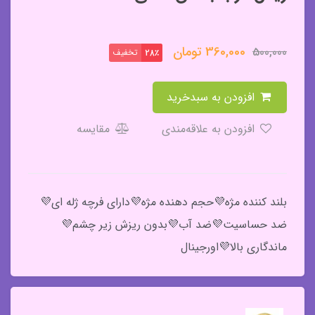
360,000
تومان
500,000
تخفیف
28٪
افزودن به سبدخرید
افزودن به علاقه‌مندی
مقایسه
بلند کننده مژه💜حجم دهنده مژه💜دارای فرچه ژله ای💜
ضد حساسیت💜ضد آب💜بدون ریزش زیر چشم💜
ماندگاری بالا💜اورجینال