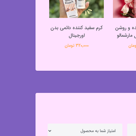
ده و روشن
کرم سفید کننده دائمی بدن
ژل ماسک سالیسیلیک
 مارشمالو
اورجینال
90,000 تومان
320,000 تومان