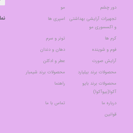
دور چشم
مو
نما
تجهیزات آرایشی بهداشتی
اسپری ها
و اکسسوری مو
کرم ها
تونر و سرم
فوم و شوینده
دهان و دندان
آرایش صورت
عطر و ادکلن
محصولات برند بیلیارد
محصولات برند شیمبار
محصولات برند بایو
راهنما
آکوا(بیوآکوا)
درباره ما
تماس با ما
قوانین