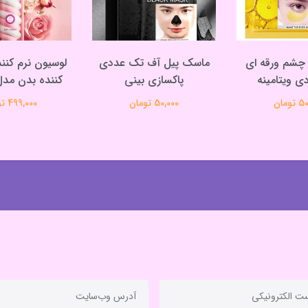
چشم ورقه ای
ماسک پیل آف تک عددی
لوسیون نرم کنن
 ویتامینه
پاکسازی بینی
کننده بدن مدل
ومان
50,000 تومان
499,000 تومان