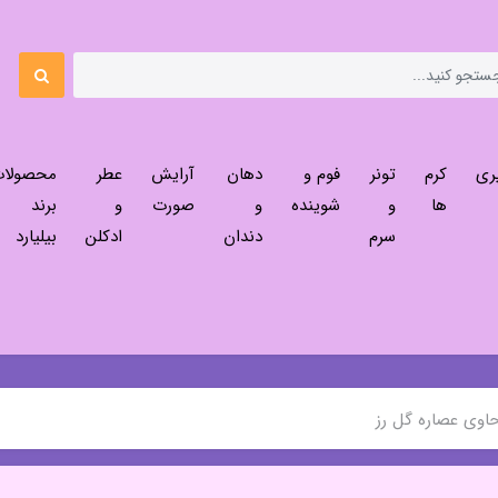
ری
کرم
تونر
فوم و
دهان
آرایش
عطر
محصولا
ها
و
شوینده
و
صورت
و
برند
سرم
دندان
ادکلن
بیلیارد
وی عصاره گل رز