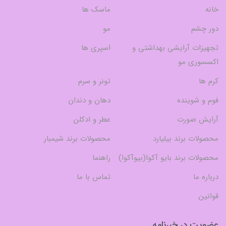
خانه
ماسک ها
دور چشم
مو
تجهیزات آرایشی بهداشتی و
اسپری ها
اکسسوری مو
کرم ها
تونر و سرم
فوم و شوینده
دهان و دندان
آرایش صورت
عطر و ادکلن
محصولات برند بیلیارد
محصولات برند شیمبار
محصولات برند بایو آکوا(بیوآکوا)
راهنما
درباره ما
تماس با ما
قوانین
عضویت در خبرنامه