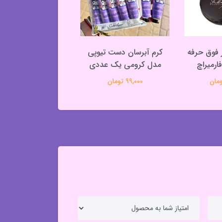
 فوق حرفه
کرم آبرسان دست تیوپی
پنکک فول کاور دا
مدل کرومی یک عددی
485,000 تومان
99,000 تومان