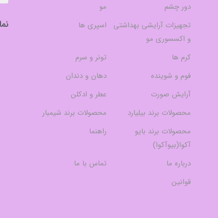
دور چشم
مو
نما
تجهیزات آرایشی بهداشتی
اسپری ها
و اکسسوری مو
کرم ها
تونر و سرم
فوم و شوینده
دهان و دندان
آرایش صورت
عطر و ادکلن
محصولات برند بیلیارد
محصولات برند شیمبار
محصولات برند بایو
راهنما
آکوا(بیوآکوا)
درباره ما
تماس با ما
قوانین