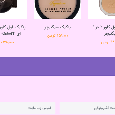
پنکیک فول کاور 2 در 1
پنکیک سیگنیچر
پنکیک فول کاور
گنیچر
ای ۲۴ساعته فارمیراچ
459,000 تومان
تومان
590,000 تومان