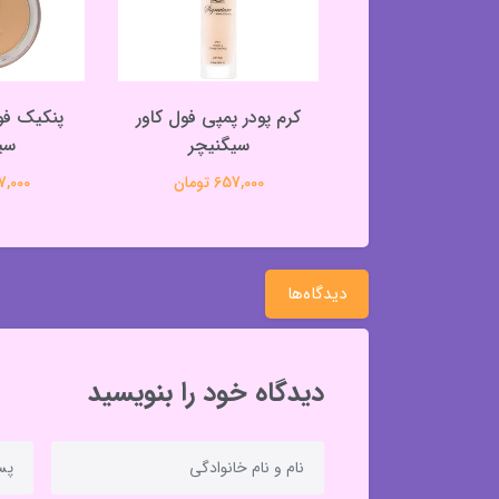
در فول کاور تیوپی
کرم پودر پمپی فول کاور
د چربی سیگنیچر
سیگنیچر
سی
597,000 تومان
657,000 تومان
487,000 
دیدگاه‌ها
دیدگاه خود را بنویسید