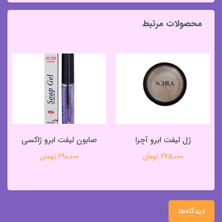
محصولات مرتبط
ژل لیفت ابرو آچرا
صابون لیفت ابرو ژاکسی
275,000 تومان
290,000 تومان
دیدگاه‌ها