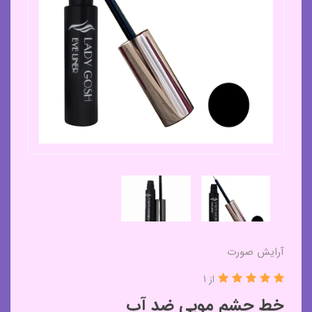
آرایش صورت
از 1
خط چشم مویی ضد آب