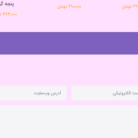
پنجه گر
تومان
290,000 تومان
363,000 تومان