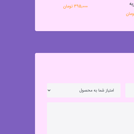
به
395,000 تومان
203,000 تومان