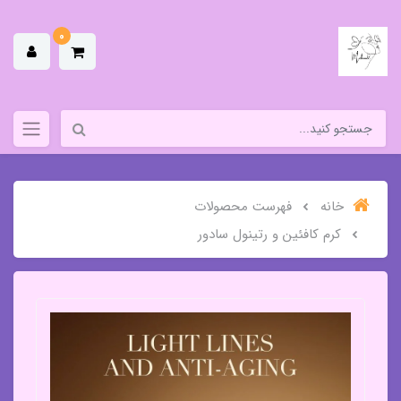
0
خانه
فهرست محصولات
کرم کافئین و رتینول سادور