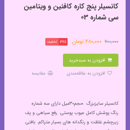
کانسیلر پنج کاره کافئین و ویتامین
سی شماره 03
480,000
تومان
700,000
تخفیف
32٪
افزودن به سبدخرید
افزودن به علاقه‌مندی
مقایسه
کانسیلر سایزبزرگ .حجم۳۰میل.دارای سه شماره
رنگ.پوشش کامل عیوب پوستی. رفع سیاهی و پف
زیرچشم.غلظت و رنگدانه های بسیار متراکم. بافتی