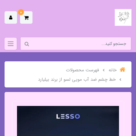
0
خانه
فهرست محصولات
خط چشم ضد آب مویی لسو از برند بیلیارد