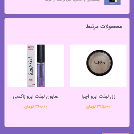
محصولات مرتبط
ژل لیفت ابرو آچرا
صابون لیفت ابرو ژاکسی
275,000 تومان
290,000 تومان