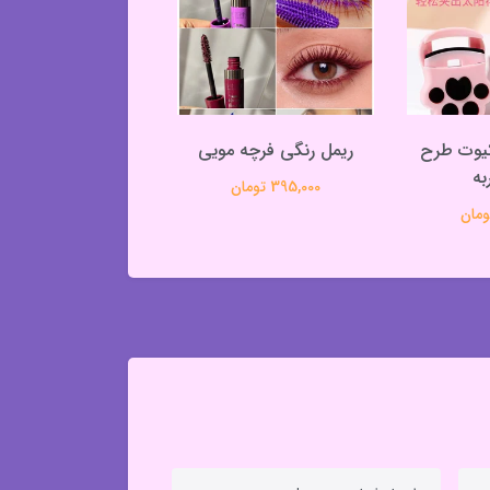
کیوت طرح
ریمل رنگی فرچه مویی
خط چشم هایلایتری 
به
395,000 تومان
203,000 تومان