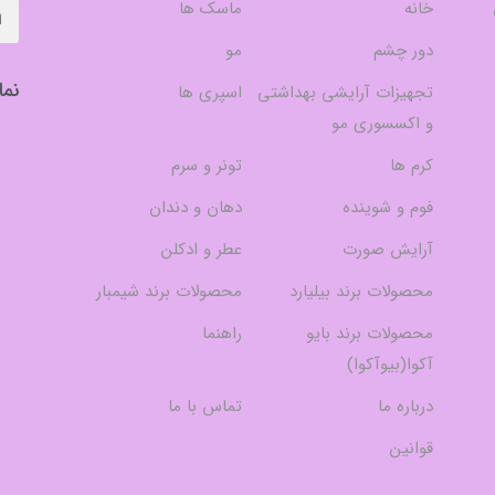
خانه
ماسک ها
دور چشم
مو
نما
تجهیزات آرایشی بهداشتی
اسپری ها
و اکسسوری مو
کرم ها
تونر و سرم
فوم و شوینده
دهان و دندان
آرایش صورت
عطر و ادکلن
محصولات برند بیلیارد
محصولات برند شیمبار
محصولات برند بایو
راهنما
آکوا(بیوآکوا)
درباره ما
تماس با ما
قوانین