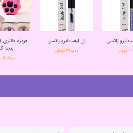
ت ابرو ژاکسی
ژل لیفت ابرو ژاکسی
فرمژه فانتزی 
پنجه گر
تومان
290,000 تومان
363,000 تومان