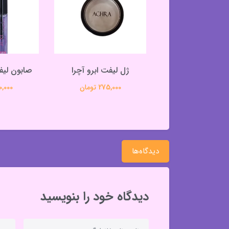
چشم شمعی مشکی
ژل لیفت ابرو آچرا
صابون لیف
آچرا
275,000 تومان
290,000 
330,000 تومان
دیدگاه‌ها
دیدگاه خود را بنویسید