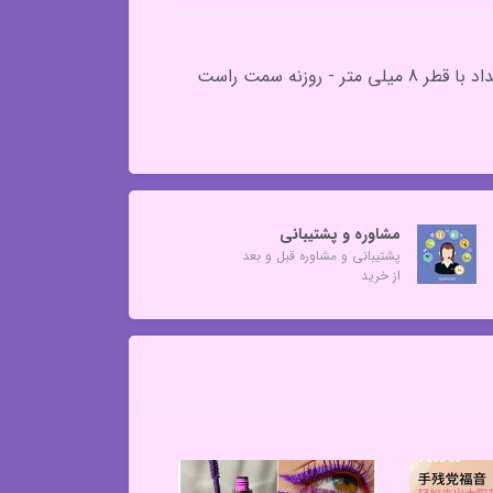
ابعاد تراش : 2.5*3.5 - تراش دوتایی با در محافظ - قابلیت تراش مداد‌های بزرگ - روزنه سمت چپ برای تراشیدن مداد با قطر 8 میلی متر - روزنه سمت راست
مشاوره و پشتیبانی
پشتیبانی و مشاوره قبل و بعد
از خرید