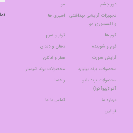
دور چشم
مو
نما
تجهیزات آرایشی بهداشتی
اسپری ها
و اکسسوری مو
کرم ها
تونر و سرم
فوم و شوینده
دهان و دندان
آرایش صورت
عطر و ادکلن
محصولات برند بیلیارد
محصولات برند شیمبار
محصولات برند بایو
راهنما
آکوا(بیوآکوا)
درباره ما
تماس با ما
قوانین