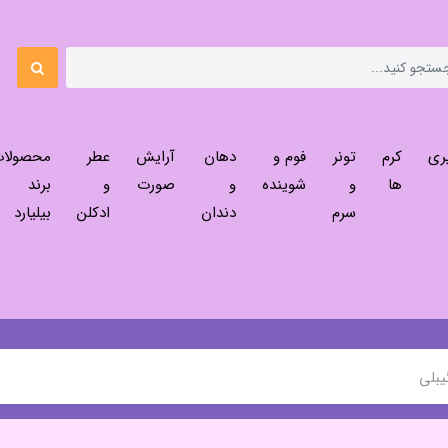
ری
کرم
تونر
فوم و
دهان
آرایش
عطر
محصولا
ها
و
شوینده
و
صورت
و
برند
سرم
دندان
ادکلن
بیلیارد
یبلی