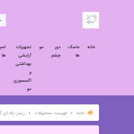
خانه
ماسک
دور
مو
تجهیزات
اسپ
ها
چشم
آرایشی
ها
بهداشتی
و
اکسسوری
مو
خانه
فهرست محصولات
ریمل ژله ای گ