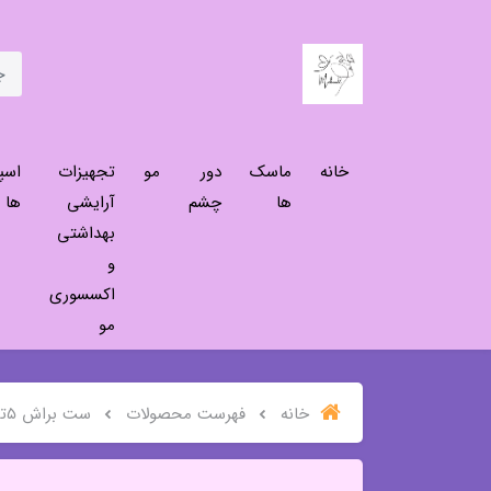
خانه
ماسک
دور
مو
تجهیزات
اسپ
ها
چشم
آرایشی
ها
بهداشتی
و
اکسسوری
مو
خانه
فهرست محصولات
ست براش ۵تکه