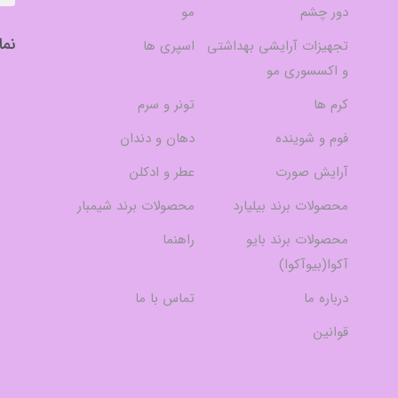
دور چشم
مو
نما
تجهیزات آرایشی بهداشتی
اسپری ها
و اکسسوری مو
کرم ها
تونر و سرم
فوم و شوینده
دهان و دندان
آرایش صورت
عطر و ادکلن
محصولات برند بیلیارد
محصولات برند شیمبار
محصولات برند بایو
راهنما
آکوا(بیوآکوا)
درباره ما
تماس با ما
قوانین