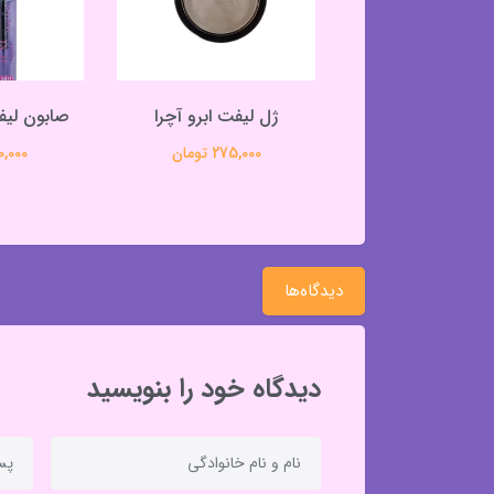
چشم شمعی مشکی
ژل لیفت ابرو آچرا
صابون لیف
آچرا
275,000 تومان
290,000 
330,000 تومان
دیدگاه‌ها
دیدگاه خود را بنویسید