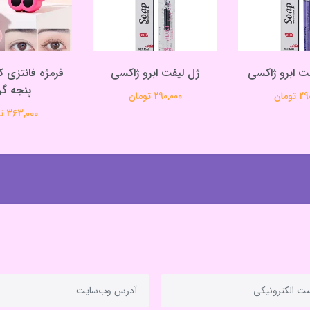
ت ابرو ژاکسی
ژل لیفت ابرو ژاکسی
فرمژه فانتزی 
پنجه گر
تومان
290,000 تومان
363,000 تومان