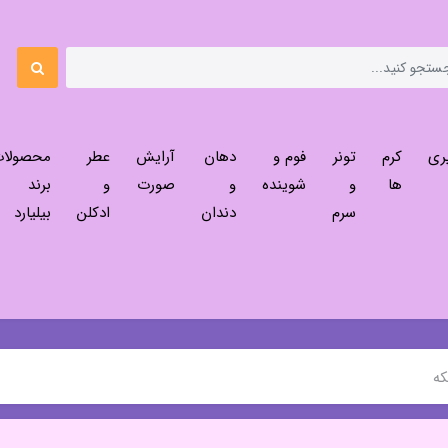
ری
کرم
تونر
فوم و
دهان
آرایش
عطر
محصولا
ها
و
شوینده
و
صورت
و
برند
سرم
دندان
ادکلن
بیلیارد