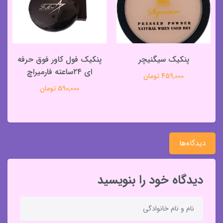
پنکیک سیگنیچر
پنکیک فول کاور فوق حرفه
ک
ای ۲۴ساعته فارمیراچ
459,000 تومان
590,000 تومان
دیدگاه‌ها
دیدگاه خود را بنویسید