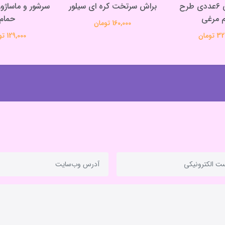
پد انگشتی 6عددی طرح
براش سرتخت کره ای سیلور
سرشور و ماساژو
 مرغی
حمام
160,000 تومان
تومان
129,000 تومان