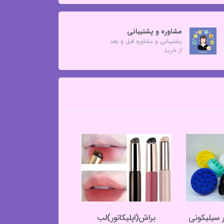
مشاوره و پشتیبانی
پشتیبانی و مشاوره قبل و بعد
از خرید
ر سیلیکونی
براش(اپلیکاتور)لب
پک سه عددی پد ان