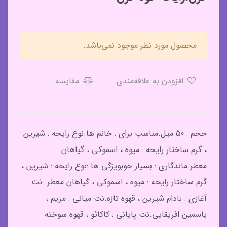
محصول مورد نظر موجود نمی‌باشد.
افزودن به علاقه‌مندی
مقایسه
حجم : 50 میل.مناسب برای : خانم ها.نوع رایحه : شیرین
، گرم.ساختار رایحه : میوه ، اسموکی ، گیاهان
معطر.ماندگاری : بسیار خوبویژگی ها :نوع رایحه : شیرین ،
گرم.ساختار رایحه : میوه ، اسموکی ، گیاهان معطر. نت
آغازی : بادام شیرین ، قهوه تازه.نت میانی : مریم ،
یاسمین افریقایی.نت پایانی : کاکائو ، قهوه سوخته