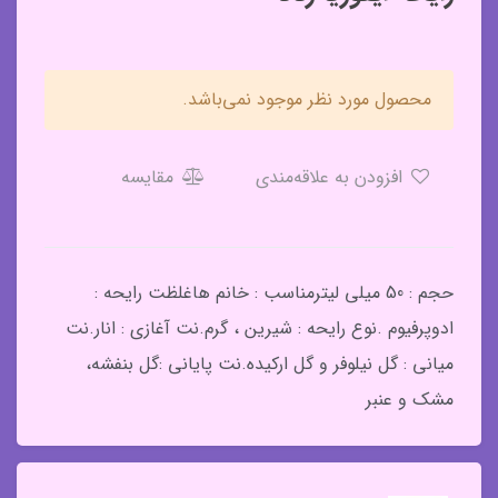
محصول مورد نظر موجود نمی‌باشد.
افزودن به علاقه‌مندی
مقایسه
حجم : 50 میلی لیترمناسب : خانم هاغلظت رایحه :
ادوپرفیوم .نوع رایحه : شیرین ، گرم.نت آغازی : انار.نت
میانی : گل نیلوفر و گل ارکیده.نت پایانی :گل بنفشه،
مشک و عنبر